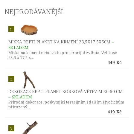
NEJPRODÁVANĚJŠÍ
1.
MISKA REPTI PLANET NA KRMENÍ 23,5X17,5X5CM
–
SKLADEM
Miska na krmení nebo vodu pro terarijní zvířata. Velikost:
23,5 x 17,5 x...
449 Kč
2.
DEKORACE REPTI PLANET KORKOVÁ VĚTEV M 30-60 CM
–
SKLADEM
Přírodní dekorace, poskytující terarijním i dalším živočichům
přirozený...
419 Kč
3.