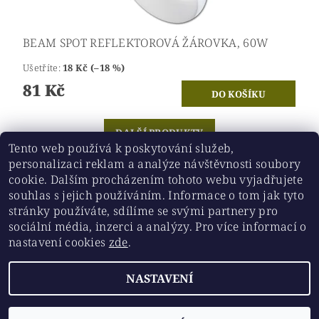
BEAM SPOT REFLEKTOROVÁ ŽÁROVKA, 60W
Ušetříte
:
18 Kč (–18 %)
81 Kč
DALŠÍ PRODUKTY
Tento web používá k poskytování služeb,
personalizaci reklam a analýze návštěvnosti soubory
2
...
1
3
4
24
cookie. Dalším procházením tohoto webu vyjadřujete
souhlas s jejich používáním. Informace o tom jak tyto
stránky používáte, sdílíme se svými partnery pro
Historickesklo.cz
|
Chovatelskepotreby.eu
sociální média, inzerci a analýzy. Pro více informací o
nastavení cookies
zde
.
Upravit nastavení
2026 ©
Chovatelskepotreby.eu
, všechna práva vyhrazena
NASTAVENÍ
cookies