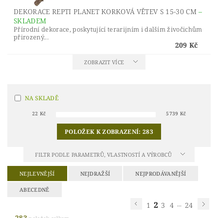
DEKORACE REPTI PLANET KORKOVÁ VĚTEV S 15-30 CM
–
SKLADEM
Přírodní dekorace, poskytující terarijním i dalším živočichům
přirozený...
209 Kč
ZOBRAZIT VÍCE
NA SKLADĚ
22
Kč
5739
Kč
POLOŽEK K ZOBRAZENÍ:
283
FILTR PODLE PARAMETRŮ, VLASTNOSTÍ A VÝROBCŮ
NEJLEVNĚJŠÍ
NEJDRAŽŠÍ
NEJPRODÁVANĚJŠÍ
ABECEDNĚ
2
...
1
3
4
24
283