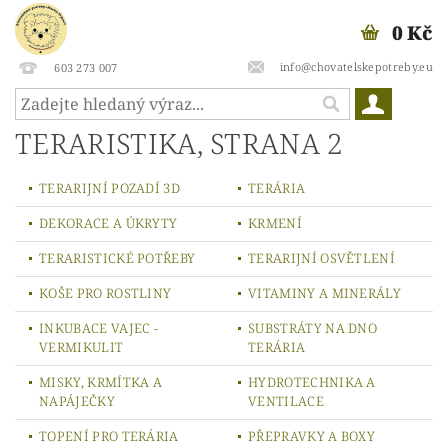
0 Kč
info@chovatelskepotreby.eu
603 273 007
TERARISTIKA
, STRANA 2
TERARIJNÍ POZADÍ 3D
TERÁRIA
DEKORACE A ÚKRYTY
KRMENÍ
TERARISTICKÉ POTŘEBY
TERARIJNÍ OSVĚTLENÍ
KOŠE PRO ROSTLINY
VITAMINY A MINERÁLY
INKUBACE VAJEC -
SUBSTRÁTY NA DNO
VERMIKULIT
TERÁRIA
MISKY, KRMÍTKA A
HYDROTECHNIKA A
NAPÁJEČKY
VENTILACE
TOPENÍ PRO TERÁRIA
PŘEPRAVKY A BOXY