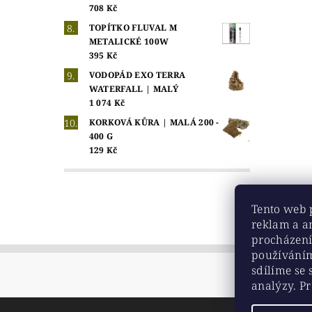
708 Kč
TOPÍTKO FLUVAL M
METALICKÉ 100W
395 Kč
VODOPÁD EXO TERRA
WATERFALL | MALÝ
1 074 Kč
KORKOVÁ KŮRA | MALÁ 200 -
400 G
129 Kč
Tento web 
reklam a a
procházení
používáním
sdílíme se 
analýzy. Pr