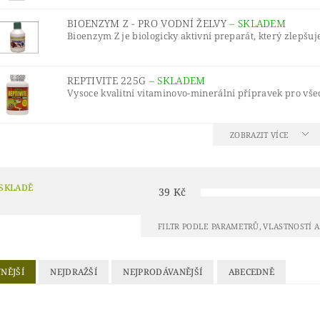
BIOENZYM Z - PRO VODNÍ ŽELVY
–
SKLADEM
Bioenzym Z je biologicky aktivní preparát, který zlepšuje
REPTIVITE 225G
–
SKLADEM
Vysoce kvalitní vitaminovo-minerální přípravek pro vš
ZOBRAZIT VÍCE
 SKLADĚ
39
Kč
FILTR PODLE PARAMETRŮ, VLASTNOSTÍ 
NĚJŠÍ
NEJDRAŽŠÍ
NEJPRODÁVANĚJŠÍ
ABECEDNĚ