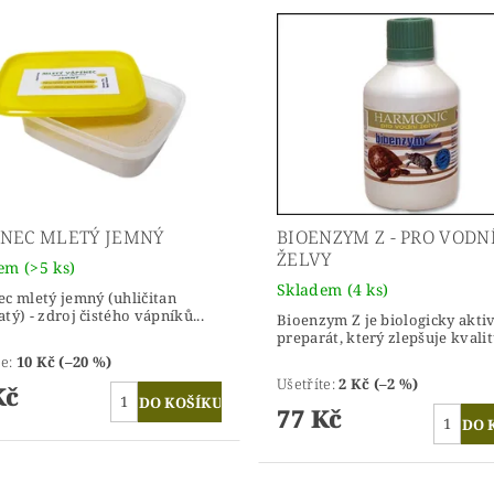
NEC MLETÝ JEMNÝ
BIOENZYM Z - PRO VODN
ŽELVY
dem
(>5 ks)
Skladem
(4 ks)
c mletý jemný (uhličitan
tý) - zdroj čistého vápníků...
Bioenzym Z je biologicky akti
preparát, který zlepšuje kvalitu
te
:
10 Kč (–20 %)
Ušetříte
:
2 Kč (–2 %)
Kč
77 Kč