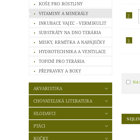
KOŠE PRO ROSTLINY
VITAMINY A MINERÁLY
2.
INKUBACE VAJEC - VERMIKULIT
SUBSTRÁTY NA DNO TERÁRIA
3.
MISKY, KRMÍTKA A NAPÁJEČKY
HYDROTECHNIKA A VENTILACE
TOPENÍ PRO TERÁRIA
PŘEPRAVKY A BOXY
NA
AKVARISTIKA
CHOVATELSKÁ LITERATURA
HLODAVCI
NEJLEV
PTÁCI
KOČKY