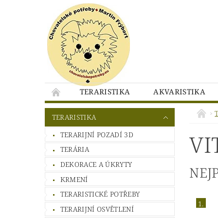
TERARISTIKA
AKVARISTIKA
CHOVATELSKEPOTREBY.EU - KONTAKTY
T
TERARISTIKA
CHOVATELSKEPOTREBY.EU - OBCHODNÍ PO
TERARIJNÍ POZADÍ 3D
VI
TERÁRIA
DEKORACE A ÚKRYTY
NEJ
KRMENÍ
TERARISTICKÉ POTŘEBY
1.
TERARIJNÍ OSVĚTLENÍ