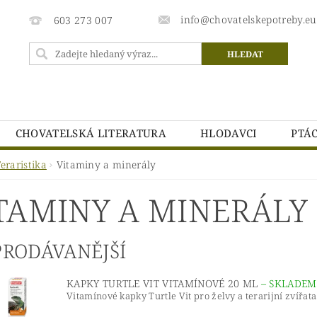
info@chovatelskepotreby.eu
603 273 007
CHOVATELSKÁ LITERATURA
HLODAVCI
PTÁC
CHOVATELSKÉ POTŘEBY.EU - PODMÍNKY OCHRANY OSOB
eraristika
Vitaminy a minerály
DMÍNKY
VRÁCENÍ ZBOŽÍ
TAMINY A MINERÁLY
PRODÁVANĚJŠÍ
KAPKY TURTLE VIT VITAMÍNOVÉ 20 ML
–
SKLADEM
Vitamínové kapky Turtle Vit pro želvy a terarijní zvířata