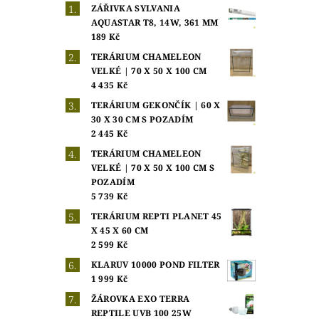
ZÁŘIVKA SYLVANIA
AQUASTAR T8, 14W, 361 MM
189 Kč
TERÁRIUM CHAMELEON
VELKÉ | 70 X 50 X 100 CM
4 435 Kč
TERÁRIUM GEKONČÍK | 60 X
30 X 30 CM S POZADÍM
2 445 Kč
TERÁRIUM CHAMELEON
VELKÉ | 70 X 50 X 100 CM S
POZADÍM
5 739 Kč
TERÁRIUM REPTI PLANET 45
X 45 X 60 CM
2 599 Kč
KLARUV 10000 POND FILTER
1 999 Kč
ŽÁROVKA EXO TERRA
REPTILE UVB 100 25W