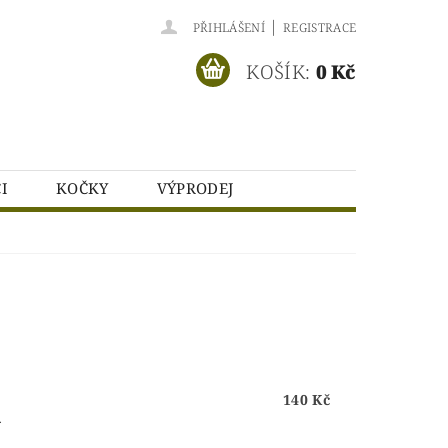
|
PŘIHLÁŠENÍ
REGISTRACE
KOŠÍK:
0 Kč
I
KOČKY
VÝPRODEJ
NÍCH ÚDAJŮ
140 Kč
.