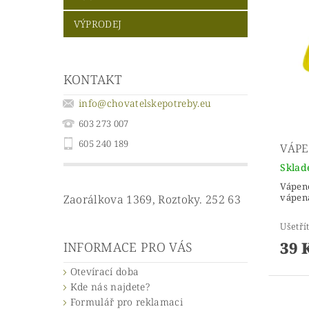
VÝPRODEJ
KONTAKT
info
@
chovatelskepotreby.eu
603 273 007
605 240 189
VÁPE
Skla
Vápene
vápena
Zaorálkova 1369, Roztoky. 252 63
Ušetří
39 
INFORMACE PRO VÁS
Otevírací doba
Kde nás najdete?
Formulář pro reklamaci