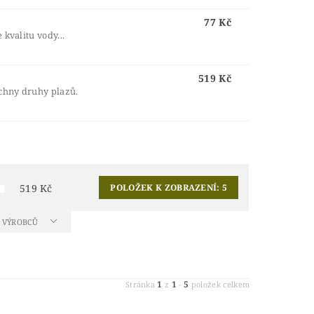
77 Kč
 kvalitu vody...
519 Kč
echny druhy plazů.
519
Kč
POLOŽEK K ZOBRAZENÍ:
5
A VÝROBCŮ
1
1
5
Stránka
z
-
položek celkem