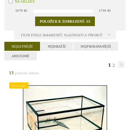
NA SKLADĚ
1079
Kč
5739
Kč
POLOŽEK K ZOBRAZENÍ:
13
FILTR PODLE PARAMETRŮ, VLASTNOSTÍ A VÝROBCŮ
NEJLEVNĚJŠÍ
NEJDRAŽŠÍ
NEJPRODÁVANĚJŠÍ
ABECEDNĚ
1
2
13
položek celkem
Výprodej