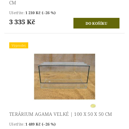
CM
Ušetříte
:
1 210 Kč (–26 %)
3 335 Kč
Výprodej
TERÁRIUM AGAMA VELKÉ | 100 X 50 X 50 CM
Ušetříte
:
1 489 Kč (–26 %)