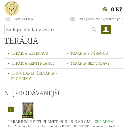
0 Kč
info@chovatelskepotreby.eu
603 273 007
TERÁRIA
TERÁRIA ROBIMAUS
TERÁRIA S VÝBAVOU
TERÁRIA REPTI PLANET
TERÁRIA BEZ VÝBAVY
TESTUDÁRIA, ŽELVÁRIA -
PRO ŽELVY
NEJPRODÁVANĚJŠÍ
1.
TERÁRIUM REPTI PLANET 45 X 45 X 60 CM
–
SKLADEM
Osvědčená konstrukce terária REPTI PLANET zaručuje ideální