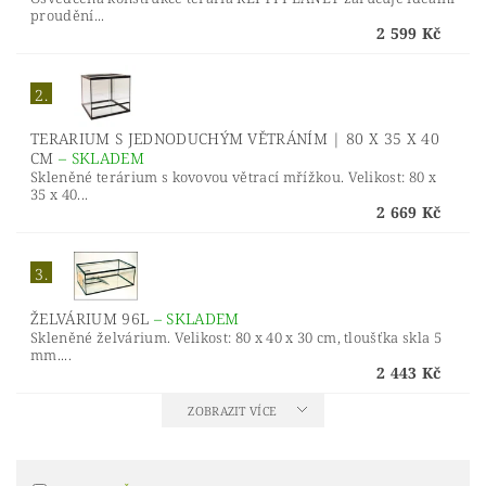
proudění...
2 599 Kč
2.
TERARIUM S JEDNODUCHÝM VĚTRÁNÍM | 80 X 35 X 40
CM
–
SKLADEM
Skleněné terárium s kovovou větrací mřížkou. Velikost: 80 x
35 x 40...
2 669 Kč
3.
ŽELVÁRIUM 96L
–
SKLADEM
Skleněné želvárium. Velikost: 80 x 40 x 30 cm, tloušťka skla 5
mm....
2 443 Kč
ZOBRAZIT VÍCE