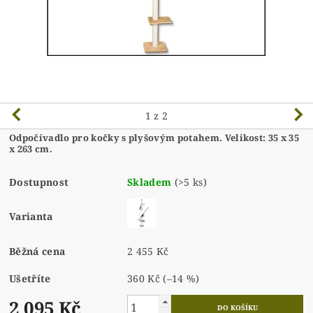
1
z 2
Odpočívadlo pro kočky s plyšovým potahem. Velikost: 35 x 35
x 263 cm.
Dostupnost
Skladem
(>5 ks)
Varianta
Běžná cena
2 455 Kč
Ušetříte
360 Kč
(–14 %)
2 095 Kč