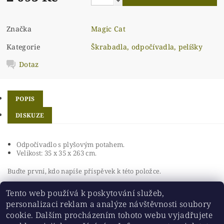
Značka
Magic Cat
Kategorie
Škrabadla, odpočívadla, pelíšky
Dotaz
POPIS
DISKUZE
Odpočívadlo s plyšovým potahem.
Velikost: 35 x 35 x 263 cm.
Buďte první, kdo napíše příspěvek k této položce.
Přidat komentář
Tento web používá k poskytování služeb,
personalizaci reklam a analýze návštěvnosti soubory
cookie. Dalším procházením tohoto webu vyjadřujete