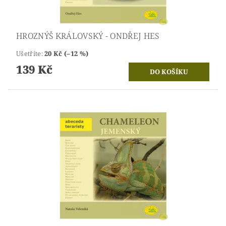
HROZNÝŠ KRÁLOVSKÝ - ONDŘEJ HES
Ušetříte
:
20 Kč (–12 %)
139 Kč