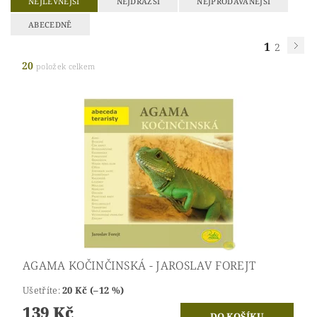
NEJLEVNĚJŠÍ
NEJDRAŽŠÍ
NEJPRODÁVANĚJŠÍ
ABECEDNĚ
1
2
20
položek celkem
AGAMA KOČINČINSKÁ - JAROSLAV FOREJT
Ušetříte
:
20 Kč (–12 %)
139 Kč