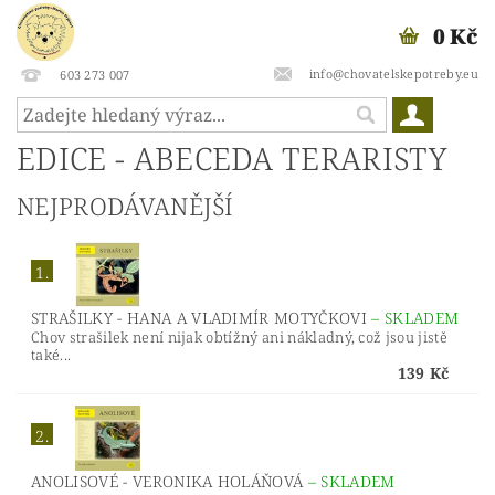
0 Kč
info@chovatelskepotreby.eu
603 273 007
EDICE - ABECEDA TERARISTY
NEJPRODÁVANĚJŠÍ
1.
STRAŠILKY - HANA A VLADIMÍR MOTYČKOVI
–
SKLADEM
Chov strašilek není nijak obtížný ani nákladný, což jsou jistě
také...
139 Kč
2.
ANOLISOVÉ - VERONIKA HOLÁŇOVÁ
–
SKLADEM