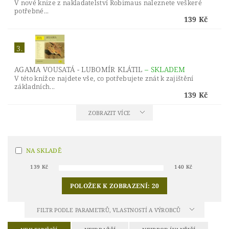
V nové knize z nakladatelství Robimaus naleznete veškeré
potřebné...
139 Kč
3.
AGAMA VOUSATÁ - LUBOMÍR KLÁTIL
–
SKLADEM
V této knížce najdete vše, co potřebujete znát k zajištění
základních...
139 Kč
ZOBRAZIT VÍCE
NA SKLADĚ
139
Kč
140
Kč
POLOŽEK K ZOBRAZENÍ:
20
FILTR PODLE PARAMETRŮ, VLASTNOSTÍ A VÝROBCŮ