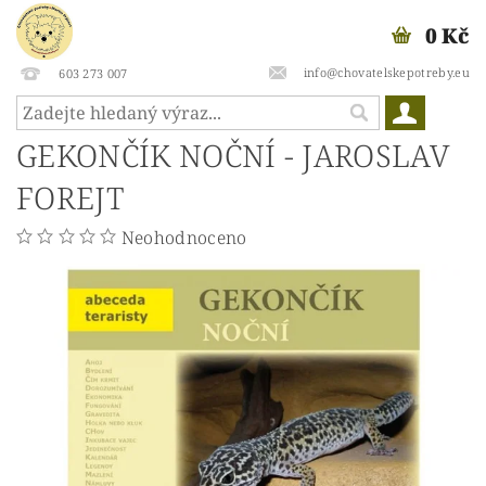
0 Kč
info@chovatelskepotreby.eu
603 273 007
GEKONČÍK NOČNÍ - JAROSLAV
FOREJT
Neohodnoceno