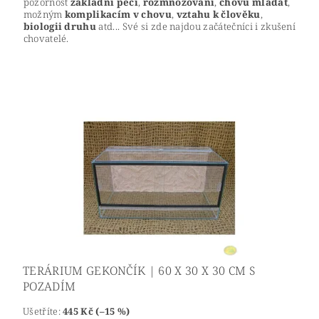
pozornost
základní péči
,
rozmnožování
,
chovu mláďat
,
možným
komplikacím v chovu
,
vztahu k člověku
,
biologii druhu
atd... Své si zde najdou začátečníci i zkušení
chovatelé.
TERÁRIUM GEKONČÍK | 60 X 30 X 30 CM S
POZADÍM
Ušetříte
:
445 Kč (–15 %)