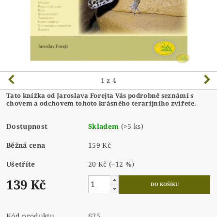
1
z 4
Tato knížka od Jaroslava Forejta Vás podrobně seznámí s
chovem a odchovem tohoto krásného terarijního zvířete.
Dostupnost
Skladem
(>5 ks)
Běžná cena
159 Kč
Ušetříte
20 Kč
(–12 %)
139 Kč
Kód produktu
675