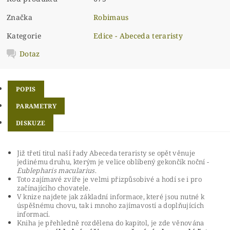
Značka
Robimaus
Kategorie
Edice - Abeceda teraristy
Dotaz
POPIS
PARAMETRY
DISKUZE
Již třetí titul naší řady Abeceda teraristy se opět věnuje
jedinému druhu, kterým je velice oblíbený gekončík noční -
Eublepharis macularius
.
Toto zajímavé zvíře je velmi přizpůsobivé a hodí se i pro
začínajícího chovatele.
V knize najdete jak základní informace, které jsou nutné k
úspěšnému chovu, tak i mnoho zajímavostí a doplňujících
informací.
Kniha je přehledně rozdělena do kapitol, je zde věnována