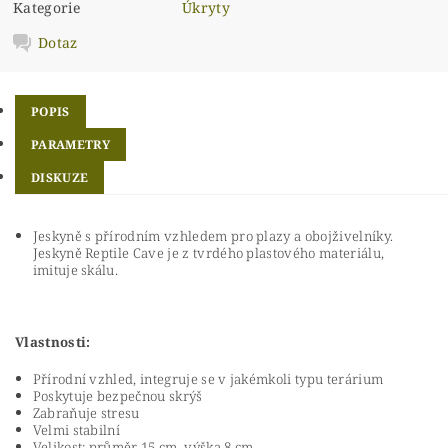
Kategorie
Úkryty
Dotaz
POPIS
PARAMETRY
DISKUZE
Jeskyně s přírodním vzhledem pro plazy a obojživelníky.
Jeskyně Reptile Cave je z tvrdého plastového materiálu,
imituje skálu.
Vlastnosti:
Přírodní vzhled, integruje se v jakémkoli typu terárium
Poskytuje bezpečnou skrýš
Zabraňuje stresu
Velmi stabilní
Velikost: průměr 15 cm, výška 8 cm.