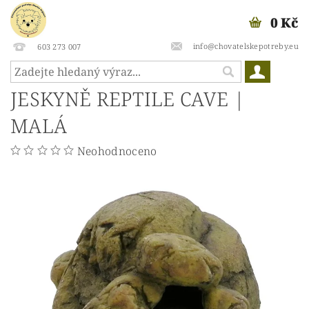
0 Kč
info@chovatelskepotreby.eu
603 273 007
JESKYNĚ REPTILE CAVE |
MALÁ
Neohodnoceno