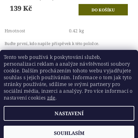
139 Kč
Hmotnost
0.42 kg
Buďte první, kdo napíše příspěvek k této položce.
Přidat komentář
Tento web používá k poskytování služeb,
personalizaci reklam a analýze návštěvnosti soubory
cookie. Dalším procházením tohoto webu vyjadřujete
souhlas s jejich používáním. Informace o tom jak tyto
stránky používáte, sdílíme se svými partnery pro
Historickesklo.cz
|
Chovatelskepotreby.eu
sociální média, inzerci a analýzy. Pro více informací o
nastavení cookies
zde
.
Upravit nastavení
2026 ©
Chovatelskepotreby.eu
, všechna práva vyhrazena
NASTAVENÍ
cookies
Vytvořil Shoptet
SOUHLASÍM