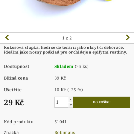
1
z 2
Kokosová slupka, hodí se do terárií jako úkryt či dekorace,
ideální jako nosný podklad pro orchideje a epifytní rostliny.
Dostupnost
Skladem
(>5 ks)
Běžná cena
39 Kč
Ušetříte
10 Kč
(–25 %)
29 Kč
Kód produktu
51041
Značka
Robimaus