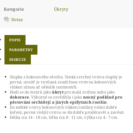
Kategorie
Úkryty
Dotaz
POPIS
PARAMETRY
DISKUZE
Slupka z kokosového ořechu. Tenká svrchní vrstva slupky je
pevná, uvnitř je vystlaná soudržnou vrstvou kokosových
vláken silnou až několik centimetrů.
Hodí se do terárií jako
úkryt
pro malá zvířata nebo jako
dekorace
. Výborně se osvědčila i jako
nosný podklad pro
pěstování orchidejí a jiných epifytních rostlin
.
Do měkké vrstvy kokosových vláken rostliny velmi dobře
koření, pevná vnější vrstva se dá dobře proděravět a zavěsit.
Délka cca 14 - 18 cm, šířka cca 8 - 11 cm, výška cca 4 - 7 cm.