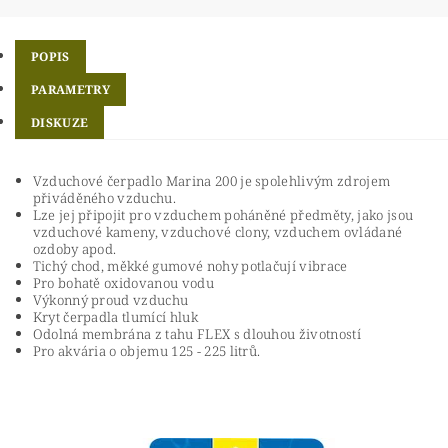
POPIS
PARAMETRY
DISKUZE
Vzduchové čerpadlo Marina 200 je spolehlivým zdrojem
přiváděného vzduchu.
Lze jej připojit pro vzduchem poháněné předměty, jako jsou
vzduchové kameny, vzduchové clony, vzduchem ovládané
ozdoby apod.
Tichý chod, měkké gumové nohy potlačují vibrace
Pro bohatě oxidovanou vodu
Výkonný proud vzduchu
Kryt čerpadla tlumící hluk
Odolná membrána z tahu FLEX s dlouhou životností
Pro akvária o objemu 125 - 225 litrů.