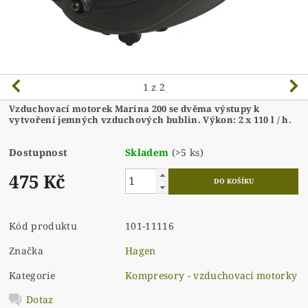
1
z 2
Vzduchovací motorek Marina 200 se dvěma výstupy k
vytvoření jemných vzduchových bublin. Výkon: 2 x 110 l / h.
Dostupnost
Skladem
(>5 ks)
475 Kč
Kód produktu
101-11116
Značka
Hagen
Kategorie
Kompresory - vzduchovací motorky
Dotaz