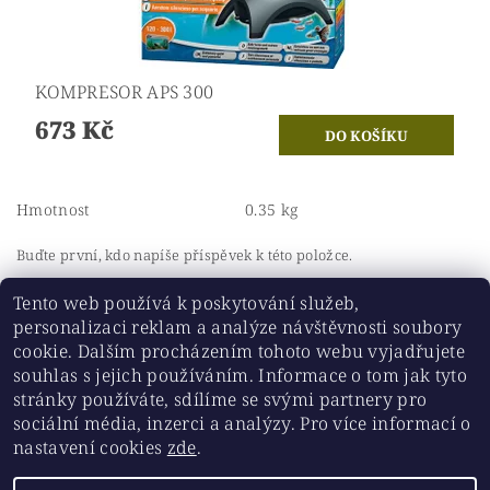
KOMPRESOR APS 300
673 Kč
Hmotnost
0.35 kg
Buďte první, kdo napíše příspěvek k této položce.
Přidat komentář
Tento web používá k poskytování služeb,
personalizaci reklam a analýze návštěvnosti soubory
cookie. Dalším procházením tohoto webu vyjadřujete
souhlas s jejich používáním. Informace o tom jak tyto
stránky používáte, sdílíme se svými partnery pro
Historickesklo.cz
|
Chovatelskepotreby.eu
sociální média, inzerci a analýzy. Pro více informací o
nastavení cookies
zde
.