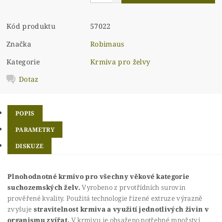
Kód produktu
57022
Značka
Robimaus
Kategorie
Krmiva pro želvy
Dotaz
POPIS
PARAMETRY
DISKUZE
Plnohodnotné krmivo pro všechny věkové kategorie
suchozemských želv.
Vyrobeno z prvotřídních surovin
prověřené kvality. Použitá technologie řízené extruze výrazně
zvyšuje
stravitelnost krmiva a využití jednotlivých živin v
organismu zvířat.
V krmivu je obsaženo potřebné množství