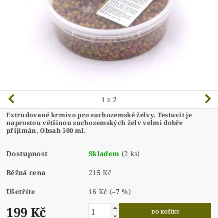
1
z 2
Extrudované krmivo pro suchozemské želvy. Testuvit je
naprostou většinou suchozemských želv velmi dobře
přijímán. Obsah 500 ml.
Dostupnost
Skladem
(2 ks)
Běžná cena
215 Kč
Ušetříte
16 Kč
(–7 %)
199 Kč