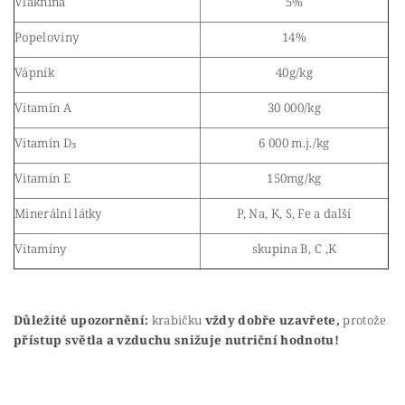
Vláknina
5%
Popeloviny
14%
Vápník
40g/kg
Vitamín A
30 000/kg
Vitamín D₃
6 000 m.j./kg
Vitamín E
150mg/kg
Minerální látky
P, Na, K, S, Fe a další
Vitamíny
skupina B, C ,K
Důležité upozornění:
krabičku
vždy dobře uzavřete,
protože
přístup světla a vzduchu snižuje nutriční hodnotu!