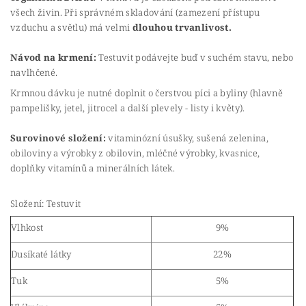
všech živin. Při správném skladování (zamezení přístupu
vzduchu a světlu) má velmi
dlouhou trvanlivost.
Návod na krmení:
Testuvit podávejte buď v suchém stavu, nebo
navlhčené.
Krmnou dávku je nutné doplnit o čerstvou píci a byliny (hlavně
pampelišky, jetel, jitrocel a další plevely - listy i květy).
Surovinové složení:
vitaminózní úsušky, sušená zelenina,
obiloviny a výrobky z obilovin, mléčné výrobky, kvasnice,
doplňky vitamínů a minerálních látek.
Složení: Testuvit
Vlhkost
9%
Dusíkaté látky
22%
Tuk
5%