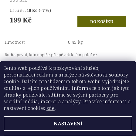
Ušetříte
:
16 Kč (–7 %)
199 Kč
Hmotnost
0.45 kg
Buďte první, kdo napíše příspěvek k této položce.
Přidat komentář
Tento web používá k poskytování služeb,
personalizaci reklam a analýze návštěvnosti soubory
cookie. Dalším procházením tohoto webu vyjadřujete
souhlas s jejich používáním. Informace o tom jak tyto
stránky používáte, sdílíme se svými partnery pro
Historickesklo.cz
|
Chovatelskepotreby.eu
sociální média, inzerci a analýzy. Pro více informací o
nastavení cookies
zde
.
Upravit nastavení
2026 ©
Chovatelskepotreby.eu
, všechna práva vyhrazena
NASTAVENÍ
cookies