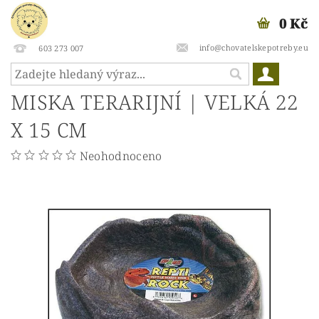
0 Kč
info@chovatelskepotreby.eu
603 273 007
MISKA TERARIJNÍ | VELKÁ 22
X 15 CM
Neohodnoceno