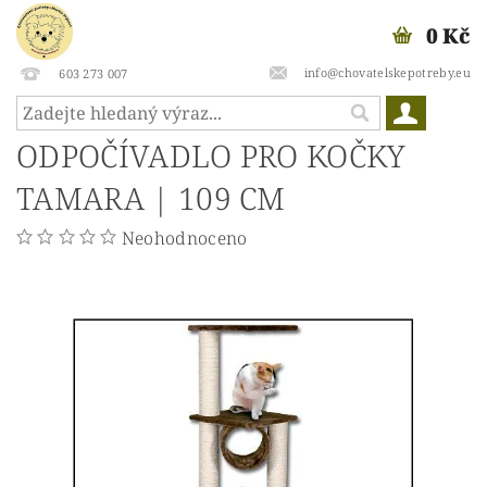
0 Kč
info@chovatelskepotreby.eu
603 273 007
ODPOČÍVADLO PRO KOČKY
TAMARA | 109 CM
Neohodnoceno