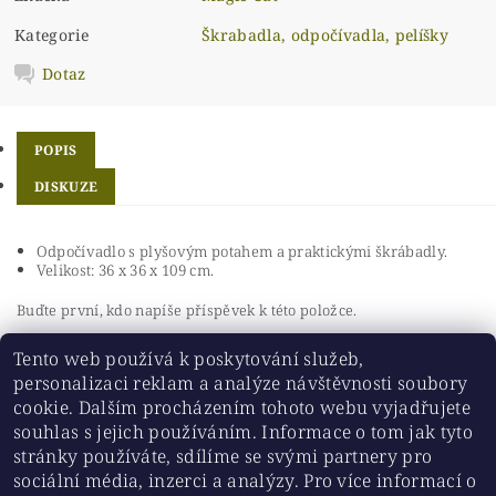
Kategorie
Škrabadla, odpočívadla, pelíšky
Dotaz
POPIS
DISKUZE
Odpočívadlo s plyšovým potahem a praktickými škrábadly.
Velikost: 36 x 36 x 109 cm.
Buďte první, kdo napíše příspěvek k této položce.
Přidat komentář
Tento web používá k poskytování služeb,
personalizaci reklam a analýze návštěvnosti soubory
cookie. Dalším procházením tohoto webu vyjadřujete
souhlas s jejich používáním. Informace o tom jak tyto
stránky používáte, sdílíme se svými partnery pro
Historickesklo.cz
|
Chovatelskepotreby.eu
sociální média, inzerci a analýzy. Pro více informací o