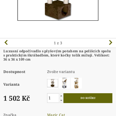
1
z 3
Luxusní odpočívadlo s plyšovým potahem na pelíšcích spolu
s praktickým škrábadlem, které kočky tolik milují. Velikost:
36 x 36 x 109 cm
Dostupnost
Zvolte variantu
Varianta
1 502 Kč
Značka
Magic Cat