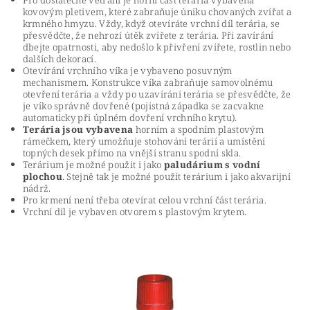
Pro dostatečné větrání je horní část terária vybavena
kovovým pletivem, které zabraňuje úniku chovaných zvířat a
krmného hmyzu. Vždy, když otevíráte vrchní díl terária, se
přesvědčte, že nehrozí útěk zvířete z terária. Při zavírání
dbejte opatrnosti, aby nedošlo k přivření zvířete, rostlin nebo
dalších dekorací.
Otevírání vrchního víka je vybaveno posuvným
mechanismem. Konstrukce víka zabraňuje samovolnému
otevření terária a vždy po uzavírání terária se přesvědčte, že
je víko správně dovřené (pojistná západka se zacvakne
automaticky při úplném dovření vrchního krytu).
Terária jsou vybavena
horním a spodním plastovým
rámečkem, který umožňuje stohování terárií a umístění
topných desek přímo na vnější stranu spodní skla.
Terárium je možné použít i jako
paludárium s vodní
plochou
. Stejně tak je možné použít terárium i jako akvarijní
nádrž.
Pro krmení není třeba otevírat celou vrchní část terária.
Vrchní díl je vybaven otvorem s plastovým krytem.