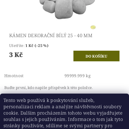
KÁMEN DEKORAČNÍ BÍLÝ 25 - 40 MM
Ušetříte
:
1 Kč (–25 %)
3 Kč
Hmotnost
99999.999 kg
Buďte první, kdo napíše příspěvek k této položce.
Přidat komentář
Tento web používá k poskytování služeb,
personalizaci reklam a analýze návštěvnosti soubory
cookie. Dalším procházením tohoto webu vyjadřujete
souhlas s jejich používáním. Informace o tom jak tyto
stránky používáte, sdílíme se svými partnery pro