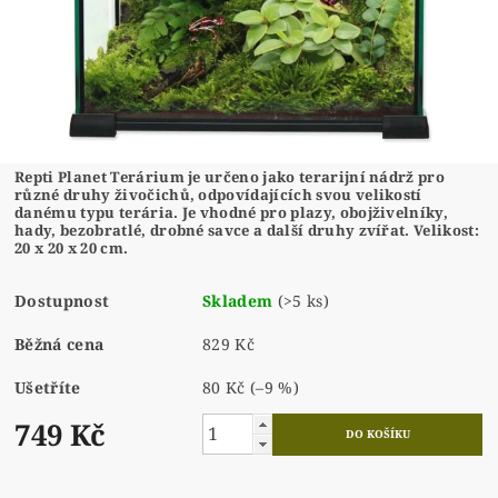
Repti Planet Terárium je určeno jako terarijní nádrž pro
různé druhy živočichů, odpovídajících svou velikostí
danému typu terária. Je vhodné pro plazy, obojživelníky,
hady, bezobratlé, drobné savce a další druhy zvířat. Velikost:
20 x 20 x 20 cm.
Dostupnost
Skladem
(>5 ks)
Běžná cena
829 Kč
Ušetříte
80 Kč
(–9 %)
749 Kč