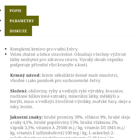
POPIS
PARAMETRY
DISKUZE
Kompletní krmivo pro vodní želvy.
Velmi chutné a lehce stravitelné. Obsahují všechny výživné
látky nezbytné pro zdravou stravu. Vysoký obsah vápníku
podporuje přírodní růst krunýře a kostí.
Krmný návod:
krmte několikrát denně malé množství,
vhodné i jako pamlsek pro suchozemské želvy.
Složení:
obiloviny, ryby a vedlejší rybí výrobky, kvasnice,
rostlinné bílkovinné extrakty, minerální látky, měkkýši a
korýši, maso a vedlejší živočišné výrobky, mořské řasy, oleje a
tuky, lecitin.
Jakostní znaky:
hrubé proteiny 39%, vlhkost 9%, hrubé oleje
a tuky 4,5%, hrubé popeloviny 15%, hrubá vláknina 2%,
vápník 3,3%, vitamín A 29500 m.j./ kg, vitamín D3 1845 m.j./
kg, vitamín E (alfatokoferol) 100 mg / kg, L-askorbyl-2-