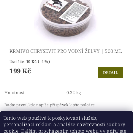
KRMIVO CHRYSEVIT PRO VODNÍ ŽELVY | 500 ML
Ušetříte
:
10 Kč (–4 %)
199 Kč
DETAIL
Hmotnost
0.32 kg
Buďte první, kdo napíše příspěvek k této položce.
Přidat komentář
Tento web používá k poskytování služeb,
personalizaci reklam a analýze návštěvnosti soubory
cookie. Dalším procházením tohoto webu vyjadřujete