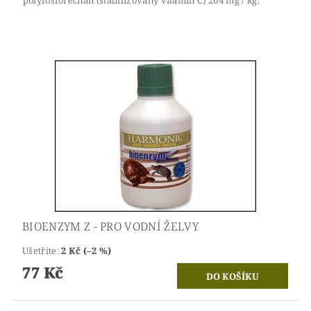
polyfosforečnan (stabilizovaný vitamín C) 264 mg / kg.
BIOENZYM Z - PRO VODNÍ ŽELVY
Ušetříte
:
2 Kč (–2 %)
77 Kč