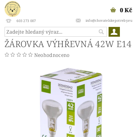
0 Kč
info@chovatelskepotreby.eu
603 273 007
ŽÁROVKA VÝHŘEVNÁ 42W E14
Neohodnoceno