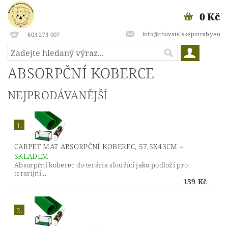
0 Kč
info@chovatelskepotreby.eu
603 273 007
ABSORPČNÍ KOBERCE
NEJPRODÁVANĚJŠÍ
1.
CARPET MAT ABSORPČNÍ KOBEREC, 57,5X43CM
–
SKLADEM
Absorpční koberec do terária sloužící jako podloží pro
terarijní...
139 Kč
2.