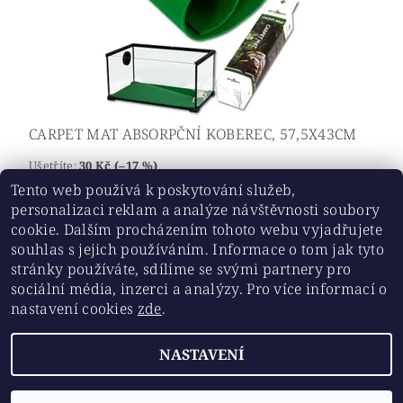
CARPET MAT ABSORPČNÍ KOBEREC, 57,5X43CM
Ušetříte
:
30 Kč (–17 %)
Tento web používá k poskytování služeb,
139 Kč
personalizaci reklam a analýze návštěvnosti soubory
cookie. Dalším procházením tohoto webu vyjadřujete
souhlas s jejich používáním. Informace o tom jak tyto
stránky používáte, sdílíme se svými partnery pro
Historickesklo.cz
|
Chovatelskepotreby.eu
sociální média, inzerci a analýzy. Pro více informací o
nastavení cookies
zde
.
Upravit nastavení
2026 ©
Chovatelskepotreby.eu
, všechna práva vyhrazena
NASTAVENÍ
cookies