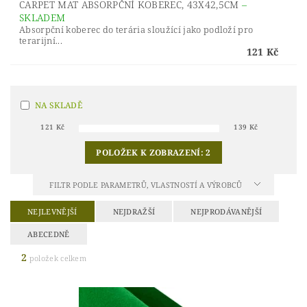
CARPET MAT ABSORPČNÍ KOBEREC, 43X42,5CM
–
SKLADEM
Absorpční koberec do terária sloužící jako podloží pro
terarijní...
121 Kč
NA SKLADĚ
121
Kč
139
Kč
POLOŽEK K ZOBRAZENÍ:
2
FILTR PODLE PARAMETRŮ, VLASTNOSTÍ A VÝROBCŮ
NEJLEVNĚJŠÍ
NEJDRAŽŠÍ
NEJPRODÁVANĚJŠÍ
ABECEDNĚ
2
položek celkem