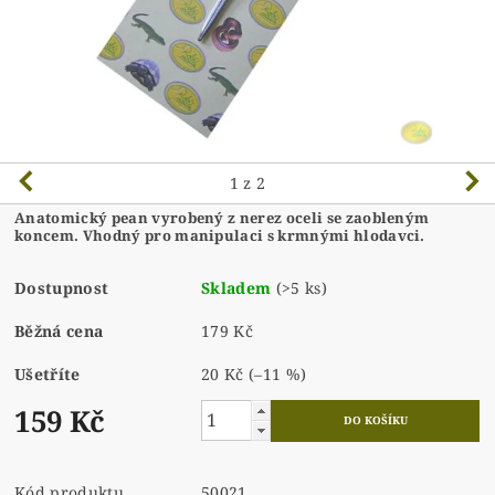
1
z 2
Anatomický pean vyrobený z nerez oceli se zaobleným
koncem. Vhodný pro manipulaci s krmnými hlodavci.
Dostupnost
Skladem
(>5 ks)
Běžná cena
179 Kč
Ušetříte
20 Kč
(–11 %)
159 Kč
Kód produktu
50021