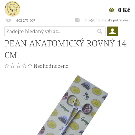
0 Kč
info@chovatelskepotreby.eu
603 273 007
PEAN ANATOMICKÝ ROVNÝ 14
CM
Neohodnoceno