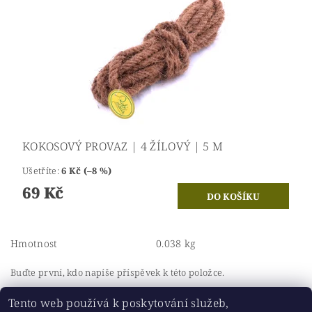
KOKOSOVÝ PROVAZ | 4 ŽÍLOVÝ | 5 M
Ušetříte
:
6 Kč (–8 %)
69 Kč
Hmotnost
0.038 kg
Buďte první, kdo napíše příspěvek k této položce.
Přidat komentář
Tento web používá k poskytování služeb,