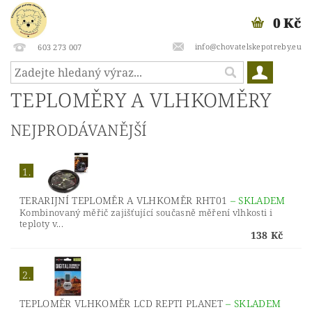
0 Kč
info@chovatelskepotreby.eu
603 273 007
TEPLOMĚRY A VLHKOMĚRY
NEJPRODÁVANĚJŠÍ
1.
TERARIJNÍ TEPLOMĚR A VLHKOMĚR RHT01
–
SKLADEM
Kombinovaný měřič zajišťující současně měření vlhkosti i
teploty v...
138 Kč
2.
TEPLOMĚR VLHKOMĚR LCD REPTI PLANET
–
SKLADEM