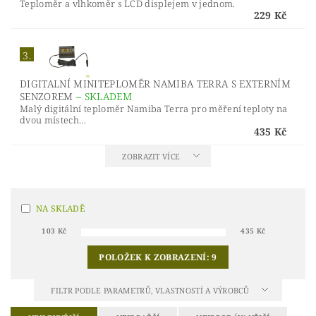
Teploměr a vlhkoměr s LCD displejem v jednom.
229 Kč
3.
DIGITALNÍ MINITEPLOMĚR NAMIBA TERRA S EXTERNÍM
SENZOREM
–
SKLADEM
Malý digitální teploměr Namiba Terra pro měření teploty na
dvou místech...
435 Kč
ZOBRAZIT VÍCE
NA SKLADĚ
103
Kč
435
Kč
POLOŽEK K ZOBRAZENÍ:
9
FILTR PODLE PARAMETRŮ, VLASTNOSTÍ A VÝROBCŮ