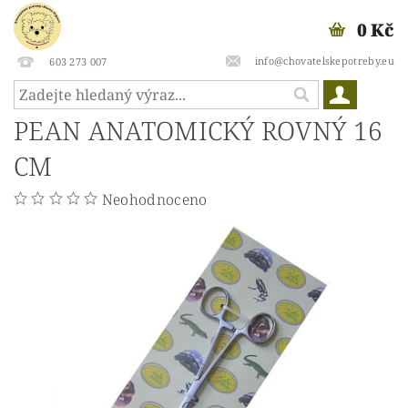
0 Kč
info@chovatelskepotreby.eu
603 273 007
PEAN ANATOMICKÝ ROVNÝ 16
CM
Neohodnoceno