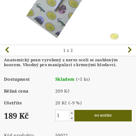
1
z 2
Anatomický pean vyrobený z nerez oceli se zaobleným
koncem. Vhodný pro manipulaci s krmnými hlodavci.
Dostupnost
Skladem
(>5 ks)
Běžná cena
209 Kč
Ušetříte
20 Kč
(–9 %)
189 Kč
Kód produktu
50022