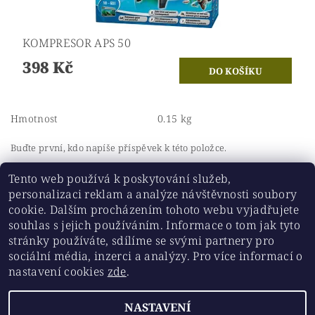
KOMPRESOR APS 50
398 Kč
Hmotnost
0.15 kg
Buďte první, kdo napíše příspěvek k této položce.
Přidat komentář
Tento web používá k poskytování služeb,
personalizaci reklam a analýze návštěvnosti soubory
cookie. Dalším procházením tohoto webu vyjadřujete
souhlas s jejich používáním. Informace o tom jak tyto
stránky používáte, sdílíme se svými partnery pro
Historickesklo.cz
|
Chovatelskepotreby.eu
sociální média, inzerci a analýzy. Pro více informací o
nastavení cookies
zde
.
Upravit nastavení
2026 ©
Chovatelskepotreby.eu
, všechna práva vyhrazena
NASTAVENÍ