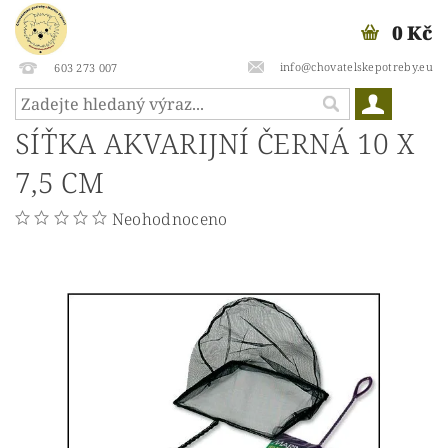
0 Kč
info@chovatelskepotreby.eu
603 273 007
SÍŤKA AKVARIJNÍ ČERNÁ 10 X
7,5 CM
Neohodnoceno