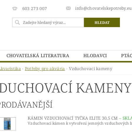
info@chovatelskepotreby.eu
603 273 007
CHOVATELSKÁ LITERATURA
HLODAVCI
PTÁC
CHOVATELSKÉ POTŘEBY.EU - PODMÍNKY OCHRANY OSOB
Akvaristika
Potřeby pro akvária
Vzduchovací kameny
DMÍNKY
VRÁCENÍ ZBOŽÍ
DUCHOVACÍ KAMENY
PRODÁVANĚJŠÍ
KÁMEN VZDUCHOVACÍ TYČKA ELITE 30,5 CM
–
SKL
Vzduchovací kámen k vytvoření jemných vzduchových bubl