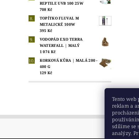
REPTILE UVB 100 25W
708 Kč
TOPÍTKO FLUVAL M
METALICKÉ 100W
395 Kč
VODOPÁD EXO TERRA
WATERFALL | MALÝ
1 074 Kč
KORKOVÁ KŮRA | MALÁ 200 -
400 G
129 Kč
Tento web 
reklam a a
procházení
používáním
sdílíme se 
analýzy. Pr