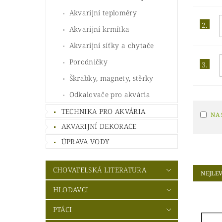
Akvarijní teploměry
2.
Akvarijní krmítka
Akvarijní síťky a chytače
Porodničky
3.
Škrabky, magnety, stěrky
Odkalovače pro akvária
TECHNIKA PRO AKVÁRIA
NA
AKVARIJNÍ DEKORACE
ÚPRAVA VODY
CHOVATELSKÁ LITERATURA
NEJLEV
HLODAVCI
PTÁCI