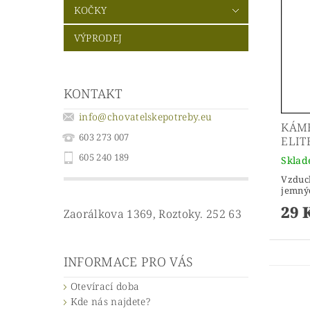
KOČKY
VÝPRODEJ
KONTAKT
info
@
chovatelskepotreby.eu
KÁME
603 273 007
ELIT
605 240 189
Skla
Vzduc
jemnýc
29 
Zaorálkova 1369, Roztoky. 252 63
INFORMACE PRO VÁS
Otevírací doba
Kde nás najdete?