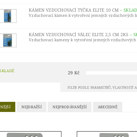
KÁMEN VZDUCHOVACÍ TYČKA ELITE 10 CM
–
SKLA
Vzduchovací kámen k vytvoření jemných vzduchových bub
KÁMEN VZDUCHOVACÍ VÁLEC ELITE 2,5 CM 2KS
–
S
Vzduchovací kameny k vytvoření jemných vzduchových bub
 SKLADĚ
29
Kč
FILTR PODLE PARAMETRŮ, VLASTNOSTÍ 
NĚJŠÍ
NEJDRAŽŠÍ
NEJPRODÁVANĚJŠÍ
ABECEDNĚ