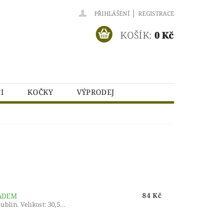
|
PŘIHLÁŠENÍ
REGISTRACE
KOŠÍK:
0 Kč
I
KOČKY
VÝPRODEJ
NÍCH ÚDAJŮ
84 Kč
ADEM
in. Velikost: 30,5...