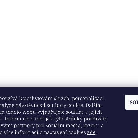
používá k poskytování služeb, personalizaci
SO
nalýze návštěvnosti soubory cookie. Dalším
m tohoto webu vyjadřujete souhlas s jejich
. Informace o tom jak tyto stránky používáte,
svými partnery pro sociální média, inzerci a
Historickesklo.cz
|
Chovatelskepotreby.eu
o více informací o nastavení cookies
zde
.