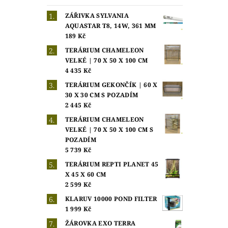
ZÁŘIVKA SYLVANIA
AQUASTAR T8, 14W, 361 MM
189 Kč
TERÁRIUM CHAMELEON
VELKÉ | 70 X 50 X 100 CM
4 435 Kč
TERÁRIUM GEKONČÍK | 60 X
30 X 30 CM S POZADÍM
2 445 Kč
TERÁRIUM CHAMELEON
VELKÉ | 70 X 50 X 100 CM S
POZADÍM
5 739 Kč
TERÁRIUM REPTI PLANET 45
X 45 X 60 CM
2 599 Kč
KLARUV 10000 POND FILTER
1 999 Kč
ŽÁROVKA EXO TERRA