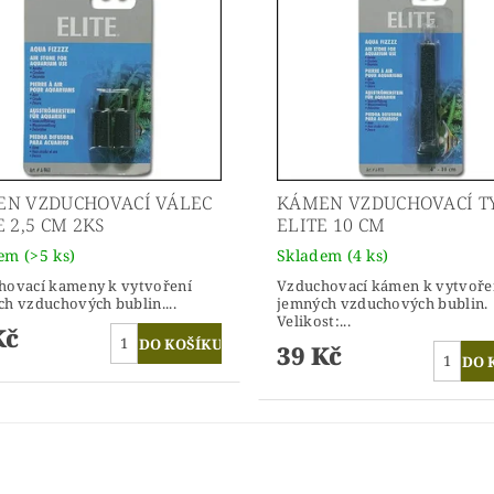
N VZDUCHOVACÍ VÁLEC
KÁMEN VZDUCHOVACÍ T
E 2,5 CM 2KS
ELITE 10 CM
dem
(>5 ks)
Skladem
(4 ks)
hovací kameny k vytvoření
Vzduchovací kámen k vytvoře
h vzduchových bublin....
jemných vzduchových bublin.
Velikost:...
Kč
39 Kč