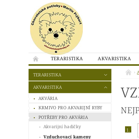
TERARISTIKA
AKVARISTIKA
CHOVATELSKEPOTREBY.EU - KONTAKTY
TERARISTIKA
CHOVATELSKEPOTREBY.EU - OBCHODNÍ PO
VZ
AKVARISTIKA
AKVÁRIA
NEJ
KRMIVO PRO AKVARIJNÍ RYBY
POTŘEBY PRO AKVÁRIA
Akvarijní hadičky
1.
Vzduchovací kameny