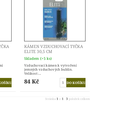
YČKA
KÁMEN VZDUCHOVACÍ TYČKA
ELITE 30,5 CM
Skladem
(>5 ks)
ní
Vzduchovací kámen k vytvoření
jemných vzduchových bublin.
Velikost:...
84 Kč
1
1
3
Stránka
z
-
položek celkem