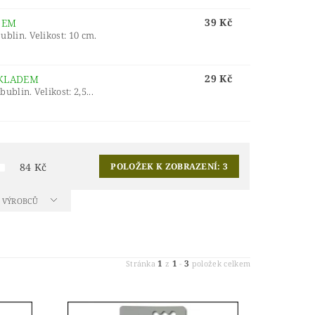
39 Kč
DEM
lin. Velikost: 10 cm.
29 Kč
KLADEM
lin. Velikost: 2,5...
84
Kč
POLOŽEK K ZOBRAZENÍ:
3
A VÝROBCŮ
1
1
3
Stránka
z
-
položek celkem