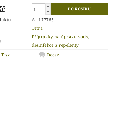
Kč
duktu
A1-177765
Tetra
Přípravky na úpravu vody,
e
desinfekce a repelenty
Tisk
Dotaz