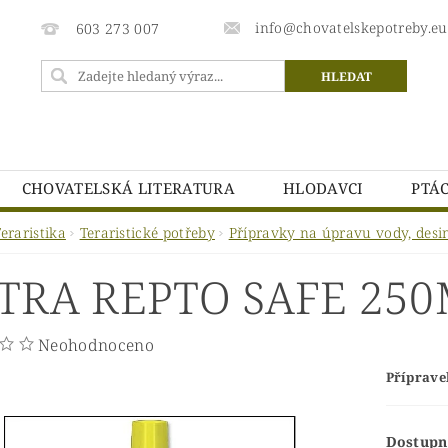
info@chovatelskepotreby.eu
603 273 007
CHOVATELSKÁ LITERATURA
HLODAVCI
PTÁC
CHOVATELSKÉ POTŘEBY.EU - PODMÍNKY OCHRANY OSOB
eraristika
Teraristické potřeby
Přípravky na úpravu vody, desin
DMÍNKY
VRÁCENÍ ZBOŽÍ
TRA REPTO SAFE 25
Neohodnoceno
Příprave
Dostupn