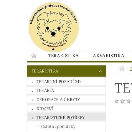
TERARISTIKA
AKVARISTIKA
CHOVATELSKEPOTREBY.EU - KONTAKTY
T
TERARISTIKA
CHOVATELSKEPOTREBY.EU - OBCHODNÍ PO
TERARIJNÍ POZADÍ 3D
TE
TERÁRIA
DEKORACE A ÚKRYTY
KRMENÍ
TERARISTICKÉ POTŘEBY
Ostatní pomůcky