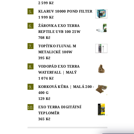
2 599 Kč
KLARUV 10000 POND FILTER
1 999 Kč
ŽÁROVKA EXO TERRA
REPTILE UVB 100 25W
708 Kč
TOPÍTKO FLUVAL M
METALICKÉ 100W
395 Kč
VODOPÁD EXO TERRA
WATERFALL | MALÝ
1 074 Kč
KORKOVÁ KŮRA | MALÁ 200 -
400 G
129 Kč
EXO TERRA DIGITÁTNÍ
TEPLOMĚR
365 Kč