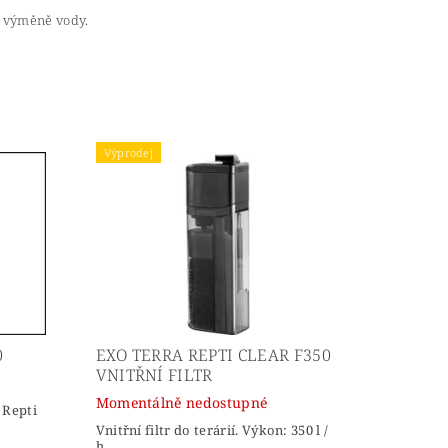
i výměně vody.
Výprodej
0
EXO TERRA REPTI CLEAR F350
VNITŘNÍ FILTR
Momentálně nedostupné
 Repti
Vnitřní filtr do terárií. Výkon: 350 l /
h.