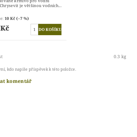
dované krmivo pro vodní
 Chrysevit je většinou vodních...
te
:
10 Kč (–7 %)
 Kč
st
0.3 kg
ní, kdo napíše příspěvek k této položce.
dat komentář