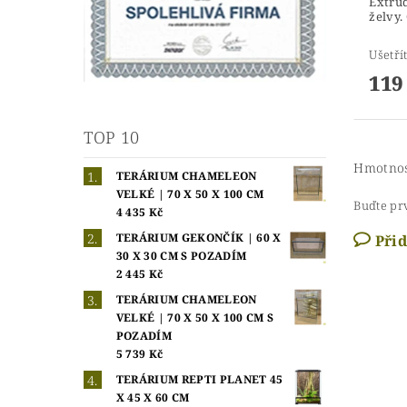
Extru
želvy.
Ušetří
119
TOP 10
Hmotno
TERÁRIUM CHAMELEON
VELKÉ | 70 X 50 X 100 CM
Buďte prv
4 435 Kč
TERÁRIUM GEKONČÍK | 60 X
Při
30 X 30 CM S POZADÍM
2 445 Kč
TERÁRIUM CHAMELEON
VELKÉ | 70 X 50 X 100 CM S
POZADÍM
5 739 Kč
TERÁRIUM REPTI PLANET 45
X 45 X 60 CM