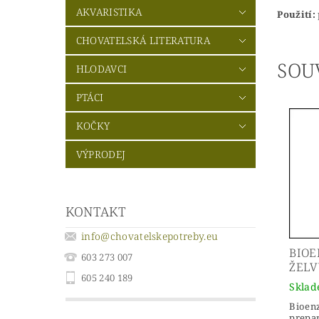
AKVARISTIKA
Použití:
CHOVATELSKÁ LITERATURA
SOU
HLODAVCI
PTÁCI
KOČKY
VÝPRODEJ
KONTAKT
info
@
chovatelskepotreby.eu
BIOE
603 273 007
ŽELV
605 240 189
Skla
Bioenz
prepar