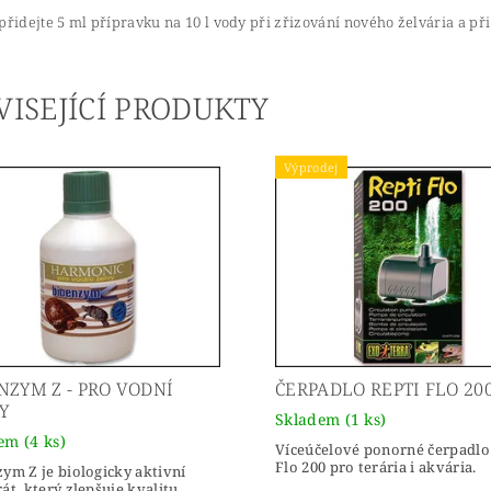
přidejte 5 ml přípravku na 10 l vody při zřizování nového želvária a př
VISEJÍCÍ PRODUKTY
Výprodej
NZYM Z - PRO VODNÍ
ČERPADLO REPTI FLO 20
Y
Skladem
(1 ks)
dem
(4 ks)
Víceúčelové ponorné čerpadlo
Flo 200 pro terária i akvária.
ym Z je biologicky aktivní
át, který zlepšuje kvalitu...