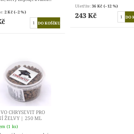
Ušetříte
:
36 Kč (–12 %)
te
:
2 Kč (–2 %)
243 Kč
Kč
VO CHRYSEVIT PRO
Í ŽELVY | 250 ML
dem
(1 ks)