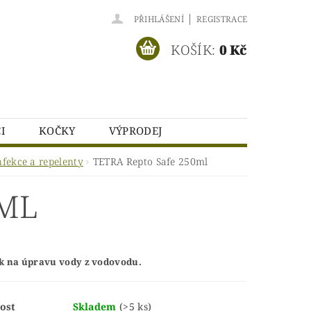
|
PŘIHLÁŠENÍ
REGISTRACE
KOŠÍK:
0 Kč
I
KOČKY
VÝPRODEJ
NÍCH ÚDAJŮ
fekce a repelenty
TETRA Repto Safe 250ml
0ML
k na úpravu vody z vodovodu.
ost
Skladem
(>5 ks)