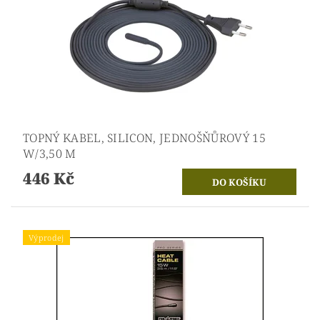
TOPNÝ KABEL, SILICON, JEDNOŠŇŮROVÝ 15
W/3,50 M
446 Kč
Výprodej