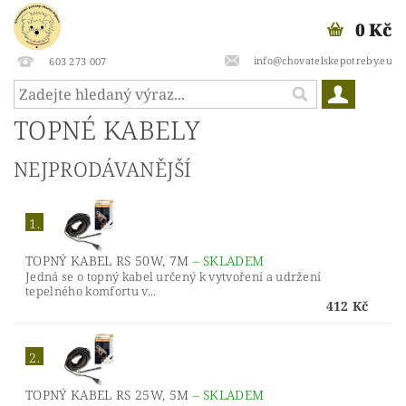
0 Kč
info@chovatelskepotreby.eu
603 273 007
TOPNÉ KABELY
NEJPRODÁVANĚJŠÍ
1.
TOPNÝ KABEL RS 50W, 7M
–
SKLADEM
Jedná se o topný kabel určený k vytvoření a udržení
tepelného komfortu v...
412 Kč
2.
TOPNÝ KABEL RS 25W, 5M
–
SKLADEM