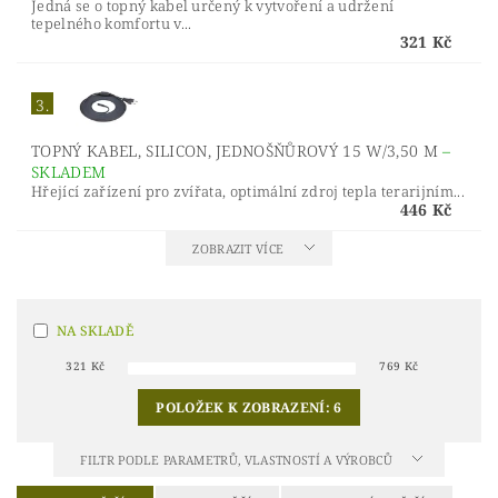
Jedná se o topný kabel určený k vytvoření a udržení
tepelného komfortu v...
321 Kč
3.
TOPNÝ KABEL, SILICON, JEDNOŠŇŮROVÝ 15 W/3,50 M
–
SKLADEM
Hřející zařízení pro zvířata, optimální zdroj tepla terarijním...
446 Kč
ZOBRAZIT VÍCE
NA SKLADĚ
321
Kč
769
Kč
POLOŽEK K ZOBRAZENÍ:
6
FILTR PODLE PARAMETRŮ, VLASTNOSTÍ A VÝROBCŮ