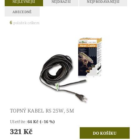
NEJLEVNĚJŠÍ
NEJDRAŽŠÍ
NEJPRODÁVANĚJŠÍ
ABECEDNĚ
6
položek celkem
TOPNÝ KABEL RS 25W, 5M
Ušetříte
:
64 Kč (–16 %)
321 Kč